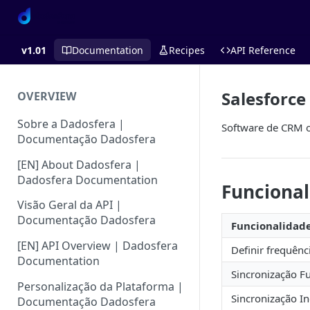
v1.01
Documentation
Recipes
API Reference
Salesforc
OVERVIEW
Sobre a Dadosfera |
Software de CRM of
Documentação Dadosfera
[EN] About Dadosfera |
Dadosfera Documentation
Funciona
Visão Geral da API |
Documentação Dadosfera
Funcionalidad
[EN] API Overview | Dadosfera
Definir frequênc
Documentation
Sincronização Fu
Personalização da Plataforma |
Sincronização I
Documentação Dadosfera