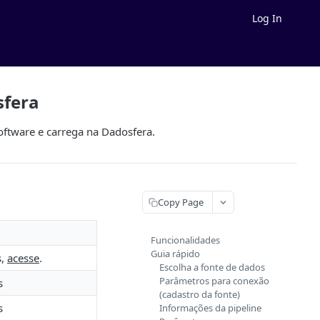
Log In
sfera
oftware e carrega na Dadosfera.
Copy Page
Funcionalidades
Guia rápido
s,
acesse
.
Escolha a fonte de dados
Parâmetros para conexão
s
(cadastro da fonte)
s
Informações da pipeline