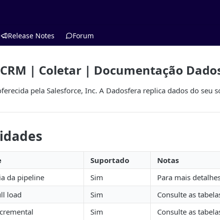
Release Notes
Forum
e CRM | Coletar | Documentação Dado
erecida pela Salesforce, Inc. A Dadosfera replica dados do seu s
lidades
e
Suportado
Notas
ia da pipeline
Sim
Para mais detalhe
ll load
Sim
Consulte as tabela
ncremental
Sim
Consulte as tabela