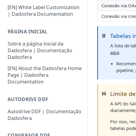
Conexão via OA
[EN] White Label Customization
| Dadosfera Documentation
Conexão via cre
PÁGINA INICIAL
Tabelas 
📘
Sobre a página inicial da
A lista de 
Dadosfera | Documentação
aqui
.
Dadosfera
Recomend
[EN] About the Dadosfera Home
pipeline,
Page | Dadosfera
Documentation
Limite de
🚧
AUTODRIVE DDF
A API do Sa
diariamente
Autodrive DDF | Documentação
Dadosfera
Por isso, r
tabelas pod
CONVERSOR DDF