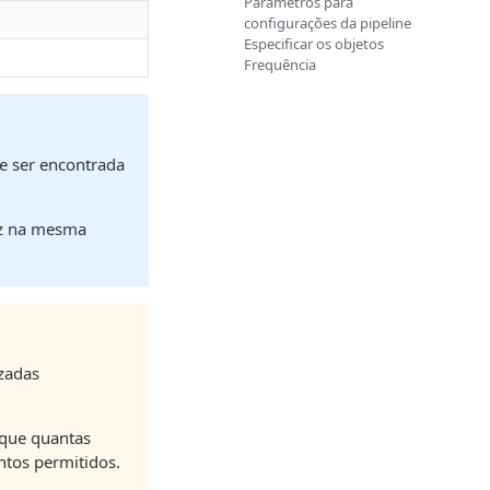
Parâmetros para
configurações da pipeline
Especificar os objetos
Frequência
de ser encontrada
ez na mesma
izadas
ique quantas
ntos permitidos.