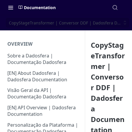
Documentation
CopyStageTransformer | Conversor DDF | Dadosfera Documen
CopyStag
OVERVIEW
eTransfor
Sobre a Dadosfera |
Documentação Dadosfera
mer |
[EN] About Dadosfera |
Converso
Dadosfera Documentation
r DDF |
Visão Geral da API |
Dadosfer
Documentação Dadosfera
a
[EN] API Overview | Dadosfera
Documentation
Documen
Personalização da Plataforma |
tation
Documentação Dadosfera