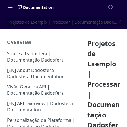
Documentation
Projetos de Exemplo | Processar | Documentação Dadosfera
Projetos
OVERVIEW
de
Sobre a Dadosfera |
Documentação Dadosfera
Exemplo
[EN] About Dadosfera |
|
Dadosfera Documentation
Processar
Visão Geral da API |
|
Documentação Dadosfera
Documen
[EN] API Overview | Dadosfera
Documentation
tação
Personalização da Plataforma |
Dadosfer
Documentação Dadosfera