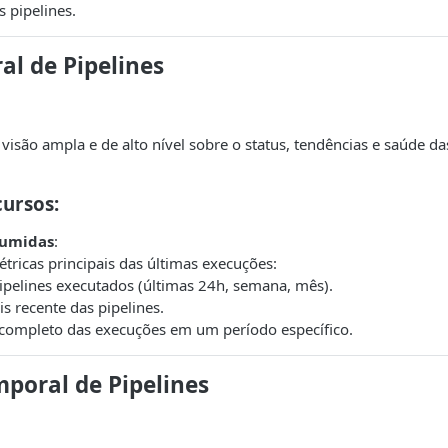
 pipelines.
ral de Pipelines
isão ampla e de alto nível sobre o status, tendências e saúde d
cursos
:
sumidas
:
étricas principais das últimas execuções:
pipelines executados (últimas 24h, semana, mês).
is recente das pipelines.
 completo das execuções em um período específico.
mporal de Pipelines