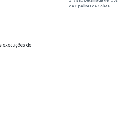
3. Visão Detalhada de Jobs
de Pipelines de Coleta
as execuções de