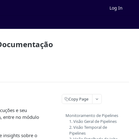
Log In
| Documentação
Copy Page
ecuções e seu
Monitoramento de Pipelines
a, entre no módulo
1. Visão Geral de Pipelines
2. Visão Temporal de
Pipelines
e insights sobre o