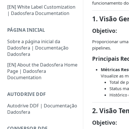
funcionamento dos
[EN] White Label Customization
| Dadosfera Documentation
1. Visão Ge
PÁGINA INICIAL
Objetivo
:
Sobre a página inicial da
Proporcionar uma v
Dadosfera | Documentação
pipelines.
Dadosfera
Principais Re
[EN] About the Dadosfera Home
Métricas Re
Page | Dadosfera
Visualize as m
Documentation
Total de 
Status ma
AUTODRIVE DDF
Histórico
Autodrive DDF | Documentação
2. Visão Te
Dadosfera
Objetivo
:
CONVERSOR DDF