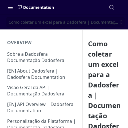
Documentation
Como coletar um excel para a Dadosfera | Documentação Dad
Como
OVERVIEW
coletar
Sobre a Dadosfera |
Documentação Dadosfera
um excel
[EN] About Dadosfera |
para a
Dadosfera Documentation
Dadosfer
Visão Geral da API |
a |
Documentação Dadosfera
Documen
[EN] API Overview | Dadosfera
Documentation
tação
Personalização da Plataforma |
Dadosfer
Documentação Dadosfera