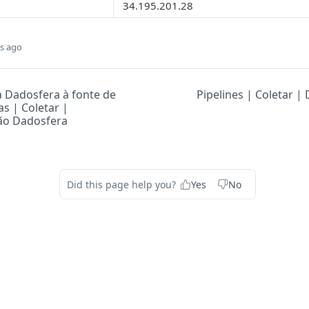
34.195.201.28
s ago
 Dadosfera à fonte de
Pipelines | Coletar 
s | Coletar |
o Dadosfera
Did this page help you?
Yes
No