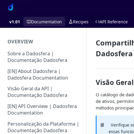
v1.01
Documentation
Recipes
API Reference
Compartil
OVERVIEW
Dadosfera
Sobre a Dadosfera |
Documentação Dadosfera
[EN] About Dadosfera |
Dadosfera Documentation
Visão Geral
Visão Geral da API |
O catálogo de dad
Documentação Dadosfera
de ativos, permit
[EN] API Overview | Dadosfera
métodos principais
Documentation
Personalização da Plataforma |
📘
Verifique 
Documentação Dadosfera
essas funci