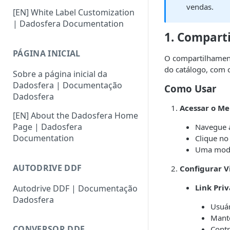
vendas.
[EN] White Label Customization
| Dadosfera Documentation
1. Compart
PÁGINA INICIAL
O compartilhament
do catálogo, com c
Sobre a página inicial da
Dadosfera | Documentação
Como Usar
Dadosfera
Acessar o M
[EN] About the Dadosfera Home
Page | Dadosfera
Navegue a
Documentation
Clique no
Uma modal
AUTODRIVE DDF
Configurar V
Link Pri
Autodrive DDF | Documentação
Dadosfera
Usuár
Manté
CONVERSOR DDF
Contr