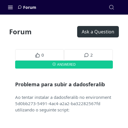
Forum
Forum
Ask a Question
0
2
ANSWERED
Problema para subir a dadosferalib
Ao tentar instalar a dadosferalib no environment
5d0bb273-5491-4ac4-a2a2-ba32282567fd
utilizando o seguinte script: