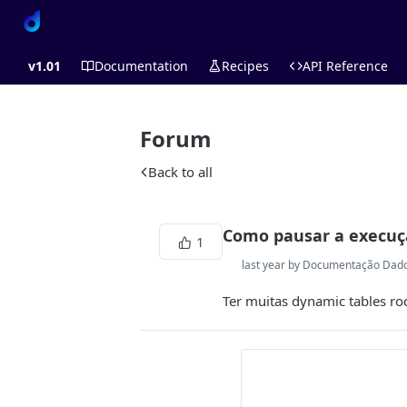
v1.01
Documentation
Recipes
API Reference
Forum
Back to all
Como pausar a execuç
1
last year by Documentação Dad
Ter muitas dynamic tables r